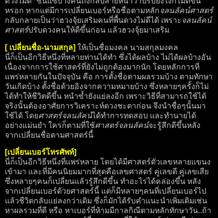
ดวงไม่ดี" ซินแซบางคนถึงกลับส่ายหน้าว่าปรับยังไงก็ไม่ดีขึ้น
หรอก หากแต่มีการเปลี่ยนเบอร์หรือชื่อตามหลัก
จลนลัคน์ศาสตร์
กลับกลายเป็นว่าฮวงจุ้ยเสริมคนที่พื้นดวงไม่ดีได้ เพราะ
จลนลัคน์
ศาสตร์
ปรับดวงคนให้ดีขึ้นก่อน แล้วฮวงจุ้ยมาเสริม
[ เปลี่ยนชื่อ-นามสกุล]
ให้เป็นชื่อมงคล นามสกุลมงคล
นี่ก็เป็นอีกวิธีหนึ่งที่หลายท่านได้ทำ ซึ่งได้ผลบ้าง ไม่ได้ผลบ้างอัน
เนื่องจากการใช้ศาสตร์ที่ยังไม่ถูกต้องมากนัก โดยหลักการที่
แพร่หลายกันในปัจจุบัน คือ การตั้งชื่อตามผลรวมบ้าง ตามทักษา
วันเกิดบ้าง ตั้งชื่อด้วยอิงจากความหมายบ้าง ซึ่งหลายๆครั้งก็ไม่
ได้ทำให้ชีวิตดีขึ้น หนำซ้ำยังแย่ลงอีก เพราะวิธีที่สามารถใช้ได้
จริงนั้นต้องอาศัยการวิเคราะห์ดวงชะตาก่อน จึงนำชื่อๆนั้นมา
ใช้ได้ โดย
ศาสตร์จลนลัคน์
ได้ทำการทดสอบ และทำนายได้
อย่างแม่นยำ ใครก็ตามที่ใช้
ศาสตร์จลนลัคน์
จะรู้สึกดีขึ้นหลัง
จากเปลี่ยนชื่อตามศาสตร์นี้
[เปลี่ยนเบอร์โทรศัพท์]
นี่ก็เป็นอีกวิธีหนึ่งที่แพร่หลาย โดยได้มีศาสตร์ตัวเลขหลายแขนง
เข้ามา และที่มีคนนิยมมากที่สุดคือเลขศาสตร์ คู่เลขดี คู่เลขเสีย
ซึ่งหลายๆคนก็เปลี่ยนแล้วรู้สึกดีขึ้น ทำอะไรได้คล่องขึ้น หลัง
จากเปลี่ยนเบอร์ด้วยศาสตร์นี้ แต่ก็มีหลายๆคนที่เปลี่ยนเบอร์ไป
แล้วชีวิตกลับแย่ลงกว่าเดิม ซึ่งก็มักได้รับคำแนะนำเพิ่มเติมเช่น
หาผลรวมที่ดี หรือ หาเบอร์ที่ห้ามมีกาลกิณีตามหลักทักษาวัน..ถ้า