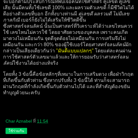
จะบอกตามประสบการณ์ที่พบเจอคนที่ใช้ศาสตร์ คู่เลขดี คู่เลข
เสีย นั้นมีคนทั้งใช้เลขดี 100% และผลรวมตัวเลขดี ก็มีชีวิตไม่ได้
ดีอย่างตัวเลขที่บอก อีกทั้งบางท่านมี
คู่เลขดี ผลรวมดี ไม่มีเลข
กาลกิณี
เบอร์ก็ยังไม่ได้เสริมให้ชีวิตดีขึ้น
ซึ่งศาสตร์จลนลัคน์ นั้นเป็นศาสตร์ที่วิเคราะห์ได้ว่าเลขไหนควร
ใช้ เลขไหนไม่ควรใช้ โดยอาศัยดวงของบุคคล เพราะคนเกิด
มาดวงไม่เหมือนกัน จุดดีจุดด้อยไม่เหมือนกัน การเสริมจึงไม่
เหมือนกัน และกว่า 80% ของผู้ใช้เบอร์โดย
ศาสตร์จลนลัคน์
มัก
กล่าวเป็นเสียงเดียวกันว่า
"มันดีแบบแปลกๆ"
โดยแต่ละคนผ่าน
การใช้ศาสตร์ตัวเลขมาแล้วและให้การยอมรับว่า
ศาสตร์จลน
ลัคน์
ใช้งานได้อย่างแท้จริง
โดยทั้ง 3 ข้อนี้คือข้อหลักๆที่เหมาะในการเสริมดวง เพื่อฝ่าวิกฤต
ที่เกิดขึ้นกับตัวท่าน ซึ่งหากปรับทั้ง 3 ข้อนี้ได้ ท่านก็จะสามารถ
ผ่านวิกฤตที่กำลังเกิดขึ้นกับตัวท่านไปได้ และที่สำคัญต้องขยัน
ทำบุญด้วยนะครับ
Char Aznabel
ที่
11:54
ใช้ร่วมกัน