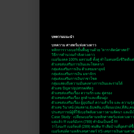
บทความแนะนำ
บทความ ศาสตร์แห่งดวงดาว
หลักการวางเบอร์ขั้นพื้นฐานด้วย "ดาราลัคน์ศาสตร์"
วิธีการคำนวณกำลังดวงดาว
เบอร์มงคล 100% ผลรวมดี ทั้งคู่ ทำไมคนหนึ่งชีวิตดีแต
ตัวเลขส่งเสริมการเงินและโชคลาภ
กลุ่มส่งเสริมการเงิน ตัวเลขมหาอุจจ์
กลุ่มส่งเเสริมการเงิน มหาจักร
กลุ่มส่งเเสริมการเงินราชาโชค
กลุ่มแสดงถึงความมั่นคงทางการเงินและรายได้
ตัวเลข ปัญหา/อุปสรรค/ศัตรู
ตัวเลขส่งเสริมเรื่อง ความรัก และ คู่ครอง
ตัวเลขส่งเสริมเรื่อง ลูกค้าและเพื่อนฝูง
ตัวเลขส่งเสริมเรื่อง ผู้อุปถัมภ์ ความสำเร็จ และ ความรุ่ง
ตัวเลข วินาสน์ (ล่มสลาย,ฉับพลัน,เปลี่ยนแปลง,ที่ลับ,
ประสบการณ์ผู้ที่ใช้เบอร์พลังดวงดาวตามลัคนา และมีเงิ
Case Study : เปลี่ยนเบอร์ตามหลักศาสตร์แห่งดวงดาว
แย่แล้ว !!! เบอร์มังกร (789) ทำฉันเป็นหนี้ !!!!
ว่าไงนะ!!! เบอร์หงส์ (289) พ่นพิษ !!! เสียบ้านที่อุตส่าห์ซ
เบอร์เสน่ห์ตามหลักเลขศาสตร์ VS เลขการเงินตามศา