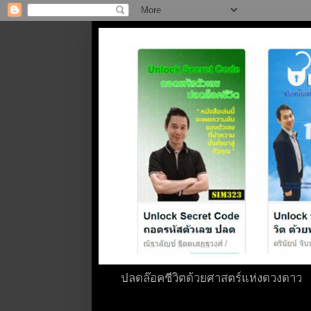
ปลดล๊อคชีวิตด้วยศาสตร์แห่งดวงดาว