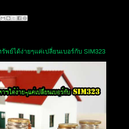
ทรัพย์ได้ง่ายๆแค่เปลี่ยนเบอร์กับ SIM323