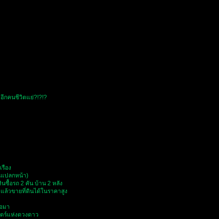
่อีกคนชีวิตแย่?!?!?
เรือง
คนแปลกหน้า)
นซื้อรถ 2 คัน บ้าน 2 หลัง
แล้วขายที่ดินได้ในราคาสูง
ื้อมา
สตร์แห่งดวงดาว