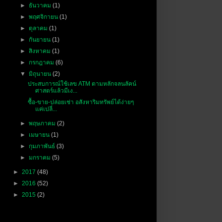
►
ธันวาคม
(1)
►
พฤศจิกายน
(1)
►
ตุลาคม
(1)
►
กันยายน
(1)
►
สิงหาคม
(1)
►
กรกฎาคม
(6)
▼
มิถุนายน
(2)
ประสบการณ์ใช้เลข ATM ตามหลักจลนลัคน์
ศาสตร์แล้วมีเง...
ซื้อ-ขาย-ปล่อยเช่า อสังหาริมทรัพย์ได้ง่ายๆ
แค่เปลี่...
►
พฤษภาคม
(2)
►
เมษายน
(1)
►
กุมภาพันธ์
(3)
►
มกราคม
(5)
►
2017
(48)
►
2016
(52)
►
2015
(2)