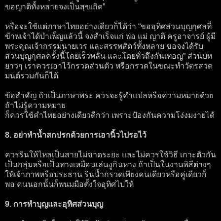
ขอญาติทั้งหลายจงเป็นสุขเถิด”
หรือจะใช้แต่ภาษาไทยอย่างเดียวก็ได้ว่า “ขออุทิศส่วนบุญกุศลที่
ข้าพเจ้าได้บำเพ็ญแล้วนี้ จงสำเร็จแก่ พ่อ แม่ ญาติ ครูอาจารย์ ผู้มี
พระคุณเจ้ากรรมนายเวร และสรรพสัตว์ทั้งหลาย ขอจงได้รับ
ส่วนบุญกุศลครั้งนี้โดยเร็วพลัน และโดยทั่วถึงกันเทอญ” ส่วนบท
ยาวๆ เราควรเอาไว้กรวดส่วนตัว หรือกรวดในขณะทำวัตรสวด
มนต์รวมกันก็ได้
ข้อสำคัญ ถ้าเป็นภาษาพระ ควรจะรู้คำแปลหรือความหมายด้วย
ถ้าไม่รู้ความหมาย
ก็ควรใช้คำไทยอย่างเดียวดีกว่า เพราะป้องกันความโง่งมงายได้
8. อย่าทำน้ำสกปรกด้วยการเอานิ้วไปรอไว้
ควรรินให้ไหลเป็นสายไม่ขาดระยะ และไม่ควรใช้วิธี เกาะตัวกัน
เป็นกลุ่มหรือเป็นทางเหมือนเล่นงูกินหาง ถ้าเป็นในงานพิธีต่างๆ
ให้เจ้าภาพหรือประธาน รินน้ำกรวดเพียงคนเดียวหรือคู่เดียวก็
พอ คนนอกนั้นก็พนมมือตั้งใจอุทิศไปให้
9. การทำบุญและอุทิศส่วนบุญ