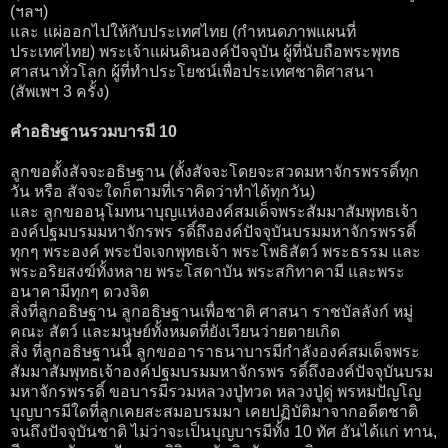
(ฯลฯ)
และ แผ่ออกไปให้กับประเทศไทย (กำหนดภาพแผนที่
ประเทศไทย) พระเจ้าแผ่นดินองค์ปัจจุบัน ผู้ที่นับถือพระพุทธ
ศาสนาทั่วโลก ผู้ที่ทำประโยชน์เพื่อประเทศชาติศาสนา
(สัพเพฯ 3 ครั้ง)
คำอธิษฐานรวมบารมี 10
ลูกขอตั้งสัจจะอธิษฐาน (ตั้งสัจจะโดยจะสวดมหาจักรพรรดิ์ทุก
วัน หรือ สัจจะใดก็ตามที่เราคิดว่าทำได้ทุกวัน)
และ ลูกขออนุโมทนาบุญแห่งองค์สมเด็จพระสัมมาสัมพุทธเจ้า
องค์ปฐมบรมมหาจักรพร รดิ์ถึงองค์ปัจจุบันบรมมหาจักรพรรดิ์
ทุกๆ พระองค์ พระปัจเจกพุทธเจ้า พระโพธิสัตว์ พระธรรม และ
พระอริยสงฆ์ทั้งหลาย พระโสดาบัน พระสกิทาคามี และพระ
อนาคามีทุกๆ ดวงจิต
สิ่งที่ลูกอธิษฐาน ลูกอธิษฐานเพื่อชาติ ศาสนา ราชบัลลังก์ หมู่
คณะ สัตว์ และมนุษย์ทั้งหมดที่ยังเวียนว่ายตายเกิด
สิ่ง ที่ลูกอธิษฐานนี้ ลูกขออาราธนาบารมีกำลังองค์สมเด็จพระ
สัมมาสัมพุทธเจ้าองค์ปฐมบรมมหาจักรพร รดิ์ถึงองค์ปัจจุบันบรม
มหาจักรพรรดิ์ ขอบารมีรวมหลวงปู่ทวด หลวงปู่ดู่ พรหมปัญโญ
บุญบารมีใดที่ลูกเคยสะสมอบรมมา เคยปฏิบัติมาจากอดีตชาติ
จนถึงปัจจุบันชาติ ไม่ว่าจะเป็นบุญบารมีทั้ง 10 ทัศ อันได้แก่ ทาน,