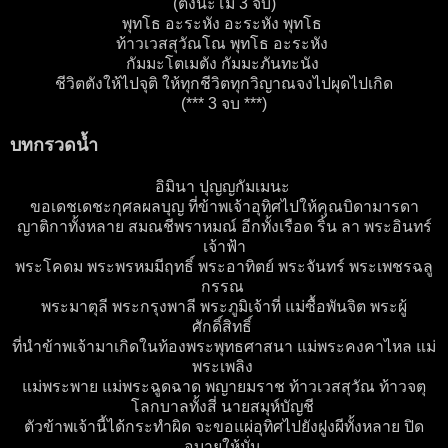
(ตั้งนะโม 3 จบ)
พุทโธ อะระหัง อะระหัง พุทโธ
ท้าวเวสสุวัณโณ พุทโธ อะระหัง
กัมมะโตเมตัง กัมมะภันทะนัง
ชีวิตตังให้ไปจุติ ให้ทุกชีวิตทุกวิญาณจงไปผุดไปเกิด
(*** 3 จบ ***)
บทกรวดน้ำ
อิมินา ปุญญกัมเมนะ
ขอเดชเดชะกุศลผลบุญ ที่ข้าพเจ้าอุทิศไปให้คุณบิดามารดา
ญาติกาทั้งหลาย สมณชีพราหมณ์ อีกทั้งเรือด ริ้น ลา พระอินทร์
เจ้าฟ้า
พระโคดม พระพรหมมีฤทธิ์ พระอาทิตย์ พระจันทร์ พระเพชรฉลู
กรรณ
พระมาตุลี พระกรุงพาลี พระภูมิเจ้าที่ แม่ซื้อพันจิต พระผู้
ศักดิ์สิทธิ์
ที่นำข้าพเจ้ามาเกิดในท้องพระพุทธศาสนา แม่พระคงคาไหล แม่
พระเพลิง
แม่พระพาย แม่พระฉูดฉาด พญายมราช ท้าวเวสสุวัณ ท้าวจตุ
โลกบาลทั้งสี่ นายสมุห์บัญชี
ตัวข้าพเจ้านี้ได้กระทำผิด จะขอแผ่อุทิศไปยังฝูงผีทั้งหลาย ปิด
อบายให้มั่น