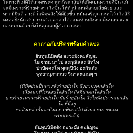
ในทางที่ไม่ดีให้สวดพระคาถานี้จะกลับให้เกิดเป็นความดีขึ้น แม้
จะมีเคราะห์ร้ายต่างๆ เกิดขึ้น ให้ทำน้ำมนต์อาบเสียด้วย และ
หากมีฝันดี ลางดี ก็เพิ่มพลังให้ดียิ่งขึ้น หมั่นเจริญภาวนาไว้ เกิดสิริ
มงคลยิ่งนัก สามารถสวดคาถาได้ตอนเช้าหลังจากตื่นนอน และ
ก่อนนอนด้วย ยิ่งให้คุณแก่ผู้สวดภาวนา
คาถาอภัยปริตรพร้อมคำแปล
ยันทุนนิมิตตัง อะวะมังคะลัญจะ
โย จามะนาโป สะกุณัสสะ สัทโท
ปาปัคคะโห ทุสสุปินัง อะกันตัง
พุทธานุภาเวนะ วินาสะเมนตุ ฯ
(นิมิตอันเป็นลางชั่วร้ายอันใด สิ่งอวมงคลอันใด
เสียงนกที่ไม่ชอบใจอันใด สิ่งที่น่าตกใจอันใด
บาปร้าย เคราะห์ร้ายอันใด ฝันร้ายอันใด สิ่งไม่พึงปรารถนาอัน
ใด ที่มีอยู่
ขอสิ่งเหล่านั้นจงถึงความพินาศไป ด้วยอานุภาพแห่ง
พระพุทธเจ้า)
ยันทุนนิมิตตัง อะวะมัง คะลัญจะ