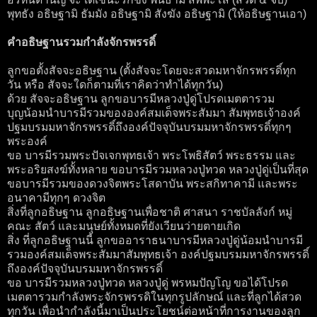
พุทธัง อธิษฐามิ ธัมมัง อธิษฐามิ สังฆัง อธิษฐามิ (ให้อธิษฐานเอา)
คำอธิษฐานรวมกำลังจักรพรรดิ์
ลูกขอตั้งสัจจะอธิษฐาน (ตั้งสัจจะโดยจะสวดมหาจักรพรรดิ์ทุก
วัน หรือ สัจจะใดก็ตามที่เราคิดว่าทำได้ทุกวัน)
ด้วย สัจจะอธิษฐาน ลูกขอบารมีหลวงปู่ดู่โปรดเมตตารวม
บุญน้อมนำบารมีรวมขององค์สมเด็จพระสัมมา สัมพุทธเจ้าองค์
ปฐมบรมมหาจักรพรรดิ์ถึงองค์ปัจจุบันบรมมหาจักรพรรดิ์ทุกๆ
พระองค์
ขอ บารมีรวมพระปัจเจกพุทธเจ้า พระโพธิสัตว์ พระธรรม และ
พระอริยสงฆ์ทั้งหลาย ขอบารมีรวมหลวงปู่ทวด หลวงปู่ดู่เป็นที่สุด
ขอบารมีรวมของดวงจิตพระโสดาบัน พระสกิทาคามี และพระ
อนาคามีทุกๆ ดวงจิต
สิ่งที่ลูกอธิษฐาน ลูกอธิษฐานเพื่อชาติ ศาสนา ราชบัลลังก์ หมู่
คณะ สัตว์ และมนุษย์ทั้งหมดที่ยังเวียนว่ายตายเกิด
สิ่ง ที่ลูกอธิษฐานนี้ ลูกขออาราธนาบารมีหลวงปู่ดู่น้อมนำบารมี
รวมองค์สมเด็จพระสัมมาสัมพุทธเจ้า องค์ปฐมบรมมหาจักรพรรดิ์
ถึงองค์ปัจจุบันบรมมหาจักรพรรดิ์
ขอ บารมีรวมหลวงปู่ทวด หลวงปู่ดู่ พรหมปัญโญ ขอได้โปรด
เมตตารวมกำลังพระจักรพรรดิในทุกรูปลักษณ์ และที่ลูกได้สวด
ทุกวัน เพื่อนำกำลังนี้มาเป็นประโยชน์ต่อหน้าที่การงานของลูก