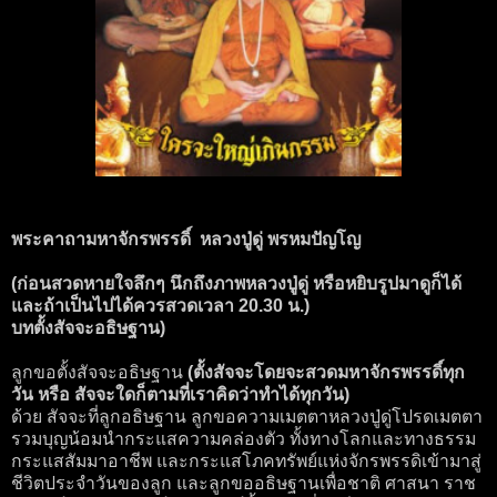
พระคาถามหาจักรพรรดิ์ หลวงปู่ดู่ พรหมปัญโญ
(ก่อนสวดหายใจลึกๆ นึกถึงภาพหลวงปู่ดู่ หรือหยิบรูปมาดูก็ได้
และถ้าเป็นไปได้ควรสวดเวลา 20.30 น.)
บทตั้งสัจจะอธิษฐาน)
ลูกขอตั้งสัจจะอธิษฐาน
(ตั้งสัจจะโดยจะสวดมหาจักรพรรดิ์ทุก
วัน หรือ สัจจะใดก็ตามที่เราคิดว่าทำได้ทุกวัน)
ด้วย สัจจะที่ลูกอธิษฐาน ลูกขอความเมตตาหลวงปู่ดู่โปรดเมตตา
รวมบุญน้อมนำกระแสความคล่องตัว ทั้งทางโลกและทางธรรม
กระแสสัมมาอาชีพ และกระแสโภคทรัพย์แห่งจักรพรรดิเข้ามาสู่
ชีวิตประจำวันของลูก และลูกขออธิษฐานเพื่อชาติ ศาสนา ราช