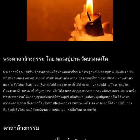
พระคาถาล้างกรรม โดย หลวงปู่ปาน วัดบางนมโค
พระคาถานี้คุณยายฟื้น ข้างวัดบางนมโคท่านมักมาขึ้นพระกรรมฐานกับหลวงปู่ปาน เป็นประจำ วัน
หนึ่งมีชายสองคนมาคุมร่างแกไปถึงสำนักพระยายมราชเมื่อตรวจดูก็รู้ว่าเอามาผิดคน ท่านพระยา
ยมราช จึงให้เอาไปส่งก่อนกลับท่านได้ฝากสองคาถานี้ให้นำมาถวายหลวงปุ่ปาน วัดบางนมโค
คือ๑.คาถาล้างกรรม เพื่อที่ลูกหลานคนใดได้สวดบรรพบุรุษจะบรรเทากรรมหนักลง และ๒.บทกรวดน้ำ
ที่สามารถกรวดให้แก่วิญญาณสัมภเวสีให้พ้นทุกข์ เมื่อคืนมายังเมืองมนุษย์คุณยายฟื้น ได้นำมา
ถวายหลวงปู่ปาน ซึ่งคาถานี้อยู่ในหนังสือเล่มเก่าของวัดบางนมโค ต่อมาคาถานี้ได้หายไปในการ
พิมพ์หนังสือใหม่ ผมมีต้นฉบับของเก่าเลยถ่ายมาลงเป็นวิทยาทานครับ
คาถาล้างกรรม