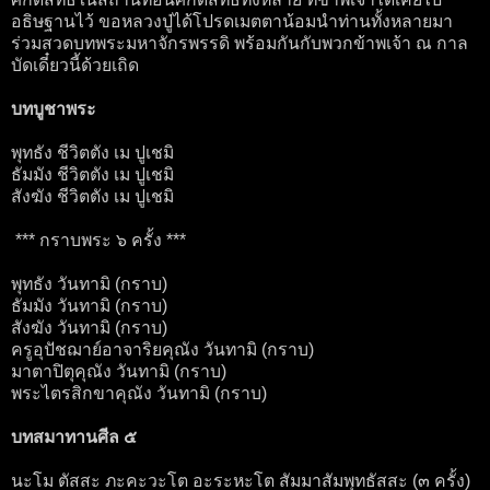
อธิษฐานไว้ ขอหลวงปู่ได้โปรดเมตตาน้อมนำท่านทั้งหลายมา
ร่วมสวดบทพระมหาจักรพรรดิ พร้อมกันกับพวกข้าพเจ้า ณ กาล
บัดเดี๋ยวนี้ด้วยเถิด
บทบูชาพระ
พุทธัง ชีวิตตัง เม ปูเชมิ
ธัมมัง ชีวิตตัง เม ปูเชมิ
สังฆัง ชีวิตตัง เม ปูเชมิ
*** กราบพระ ๖ ครั้ง ***
พุทธัง วันทามิ (กราบ)
ธัมมัง วันทามิ (กราบ)
สังฆัง วันทามิ (กราบ)
ครูอุปัชฌาย์อาจาริยคุณัง วันทามิ (กราบ)
มาตาปิตุคุณัง วันทามิ (กราบ)
พระไตรสิกขาคุณัง วันทามิ (กราบ)
บทสมาทานศีล ๕
นะโม ตัสสะ ภะคะวะโต อะระหะโต สัมมาสัมพุทธัสสะ (๓ ครั้ง)