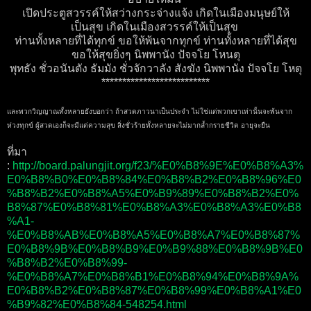
เปิดประตูสวรรค์ให้สว่างกระจ่างแจ้ง เกิดในเมืองมนุษย์ให้
เป็นสุข เกิดในเมืองสวรรค์ให้เป็นสุข
ท่านทั้งหลายที่ได้ทุกข์ ขอให้พ้นจากทุกข์ ท่านทั้งหลายที่ได้สุข
ขอให้สุขยิ่งๆ นิพพานัง ปัจจโย โหนตุ
พุทธัง ชั่วอนันตัง ธัมมัง ชั่วจักวาลัง สังฆัง นิพพานัง ปัจจโย โหตุ
**************************
และพวกวิญญาณทั้งหลายยังบอกว่า ถ้าสวดภาวนาเป็นประจำ ไม่ใช่แต่พวกเขาเท่านั้นจะพ้นจาก
ห่วงทุกข์ ผู้สวดเองก็จะมีแต่ความสุข สิ่งชั่วร้ายทั้งหลายจะไม่มากล้ำกรายชีวิต อายุจะยืน
ที่มา
:
http://board.palungjit.org/f23/%E0%B8%9E%E0%B8%A3%
E0%B8%B0%E0%B8%84%E0%B8%B2%E0%B8%96%E0
%B8%B2%E0%B8%A5%E0%B9%89%E0%B8%B2%E0%
B8%87%E0%B8%81%E0%B8%A3%E0%B8%A3%E0%B8
%A1-
%E0%B8%AB%E0%B8%A5%E0%B8%A7%E0%B8%87%
E0%B8%9B%E0%B8%B9%E0%B9%88%E0%B8%9B%E0
%B8%B2%E0%B8%99-
%E0%B8%A7%E0%B8%B1%E0%B8%94%E0%B8%9A%
E0%B8%B2%E0%B8%87%E0%B8%99%E0%B8%A1%E0
%B9%82%E0%B8%84-548254.html