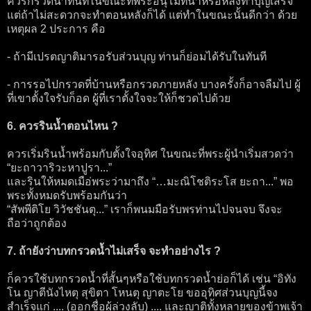
ควรกรวดน้ำทันทีในขณะที่พระอนุโมทนาหรือหลังทำบุญเสร็จ
แต่ถ้าไม่สะดวกจะทำตอนหลังก็ได้ แต่ทำในขณะนั้นดีกว่า ด้วย
เหตุผล 2 ประการ คือ
- ถ้ามีเปรตญาติมารอรับส่วนบุญ ท่านก็ย่อมได้รับในทันที
- การรอไปกรวดที่บ้านหรือกรวดภายหลัง บางครั้งก็อาจลืมไป ผู้
ที่เขาตั้งใจรับก็อด ผู้ที่เราตั้งใจจะให้ก็ชวดไปด้วย
6. ควรรินน้ำตอนไหน ?
ควรเริ่มรินน้ำพร้อมกับตั้งใจอุทิศ ในขณะที่พระผู้นำเริ่มสวดว่า
“ยะถาวาริวะหาปูรา...”
และรินให้หมดเมือ่พระว่ามาถึง “…มะณิโชติระโส ยะถา...” พอ
พระทั้งหมดรับพร้อมกันว่า
“สัพพีติโย วิวัชชันตุ...” เราก็พนมมือรับพรท่านไปจนจบ จึงจะ
ถือว่าถูกต้อง
7. ถ้ายังว่าบทกรวดน้ำไม่เสร็จ จะทำอย่างไร ?
ก็ควรใช้บทกรวดน้ำที่สั้นๆหรือใช้บทกรวดน้ำย่อก็ได้ เช่น “อิทัง
โน ญาตีนังไหตุ สุขิตา โหนตุ ญาตะโย ขออุทิศส่วนบุญนี้จง
สำเร็จแก่ .... (ออกชื่อผู้ล่วงลับ) .... และญาติทั้งหลายของข้าพเจ้า