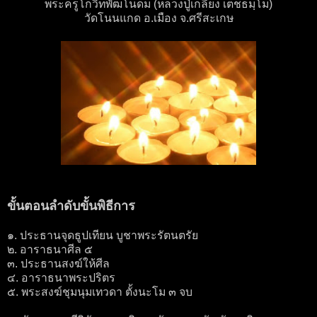
พระครูโกวิทพัฒโนดม (หลวงปู่เกลี้ยง เตชธมฺโม)
วัดโนนแกด อ.เมือง จ.ศรีสะเกษ
ขั้นตอนลำดับขั้นพิธีการ
๑. ประธานจุดธูปเทียน บูชาพระรัตนตรัย
๒. อาราธนาศีล ๕
๓. ประธานสงฆ์ให้ศีล
๔. อาราธนาพระปริตร
๕. พระสงฆ์ชุมนุมเทวดา ตั้งนะโม ๓ จบ