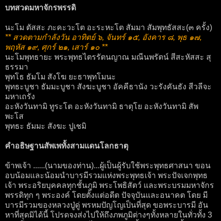
บทสวดมหาจักรพรรดิ
นะโม ตัสสะ ภะคะวะโต อะระหะโต สัมมา สัมพุทธัสสะ(๓ ครั้ง)
** สวดตามกำลังวัน อาทิตย์ ๖, จันทร์ ๑๕, อังคาร ๘, พุธ ๑๗,
พฤหัส ๑๙, ศุกร์ ๒๑, เสาร์ ๑๐ **
นะโมพุทธายะ พระพุทธไตรรัตนญาณ มณีนพรัตน์ สีสะหัสสะ สุ
ธรรมา
พุทโธ ธัมโม สังโฆ ยะธาพุทโมนะ
พุทธะบูชา ธัมมะบูชา สังฆะบูชา อัคคีธานัง วะรังคันธัง สีวลีจะ
มหาเถรัง
อะหังวันทามิ ทูระโต อะหังวันทามิ ธาตุโย อะหังวันทามิ สัพ
พะโส
พุทธะ ธัมมะ สังฆะ ปูเชมิ
คำอธิษฐานสัพเพทั้งสามแดนโลกธาตุ
ข้าพเจ้า ......(นามของท่าน)...ผู้เป็นผู้รับใช้พระพุทธศาสนา ขอน
อบน้อมและน้อมนำบารมีรวมแห่งพระพุทธเจ้า พระปัจเจกพุทธ
เจ้า พระอริยบุคคลทุกชั้นภูมิ พระโพธิสัตว์ และพระบรมมหาจักร
พรรดิทุก ๆ พระองค์ โดยตั้งแต่อดีต ปัจจุบันและอนาคต โดย มี
บารมีรวมของหลวงปู่ดู่ พรหมปัญโญเป็นที่สุด ขอพระบารมี อัน
หาที่สุดมิได้นี้ โปรดจงส่งไปให้ถึงภพภูมิต่างๆทั้งหลายในทั่วทั้ง 3