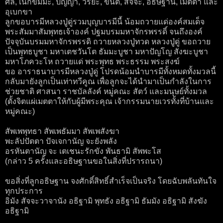
ศีล, เนกขัมมะ, ปัญญา, วิริยะ, ขันติ, สัจจะ, อธิษฐาน, เมตตา และ
อุเบกขา
ลูกขอบารมีหลวงปู่ดู่รวมบุญบารมีนี้ น้อมถวายแด่องค์สมเด็จ
พระสัมมาสัมพุทธเจ้าองค์ ปฐมบรมมหาจักรพรรดิ์ จนถึงองค์
ปัจจุบันบรมมหาจักรพรรดิ ถวายหลวงปู่ทวด หลวงปู่ดู่ ขอถวาย
เป็นพุทธบูชา มหาเตชวันโต ธัมมะบูชา มหาปัญโญ สังฆะบูชา
มหาโภควะโห ถวายแด่ พระพุทธ พระธรรม พระสงฆ์
ขอ อาราธนาบารมีหลวงปู่ดู่ โปรดน้อมนำบารมีทั้งหมดทั้งมวลนี้
กลับมายังลูกเป็นเท่าทวีคูณ เพื่อลูกจะได้นำมาเป็นกำลังในการ
ช่วยชาติ ศาสนา ราชบัลลังค์ หมู่คณะ สัตว์ และมนุษย์ทั้งมวล
(ตั้งจิตแผ่เมตตาให้กับผู้มีพระคุณ เจ้ากรรมนายเวรทั้งที่บ้านและ
หมู่คณะ)
สัพเพพุทธา สัพเพธัมมา สัพเพสังฆา
พะลัปปัตตา ปัจเจกานัญ จะยังพลัง
อรหันตานัญ จะ เตเชนะรักขัง พันธามิ สัพพะโส
(กล่าว 5 ครั้งและอธิษฐานขอในสิ่งที่ปรารถนา)
ขอสิ่งที่ลูกอธิษฐาน จงศักดิ์สิทธิ์สำเร็จเป็นจริง โดยฉับพลันทันใจ
ทุกประการ
อิมัง สัจจะวาจานัง อธิฐามิ พุทธัง อธิฐามิ ธัมมัง อธิฐามิ สังฆัง
อธิฐามิ