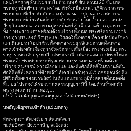
แดนโลกธาตุ อันประกอบไปด้วยเทพ 6 ชั้น พรหม 20 ชั้น เทพ
พรหมทุกชั้นฟ้ามหาสมุทรโดย ทั่วทั้งหมื่นแสนโกฏิจักรวาล เทพ
พรหมเทวาที่เกี่ยวพันกับหลวงปู่ทวด หลวงปู่ดู่ หลวงตาม้า เทพ
พรหมเทวาที่เกี่ยวพันเกี่ยวข้องกับข้าพเจ้า โดยตั้งแต่อดีตจนถึง
ปัจจุบันและอนาคต ท่านปู่พระอินทร์เจ้าฟ้า ท่านท้าวจตุมหาราช
ทั้ง 4 พระยายมราชพร้อมด้วยบริวารทั้งหมด พระศรีสยามเทวาธิ
ราชทุกๆพระองค์ วีรบุรุษและวีรสตรีทั้งหลาย ที่คอยปกป้องรักษา
แผ่นดินสยาม โอปาติกะทั้งหลาย พระฤาษีและดาบสทั้งหลาย
ศาลเจ้าพ่อหลักเมืองทุกๆจังหวัด พระเสื้อเมือง พระทรงเมือง พระ
ราหูวราหก เจ้ากรุงพาลี แม่พระธรณี แม่พระคงคา แม่พระโพสพ
พระเพลิง พระพาย พระพิรุณ พญาครุฑ-พญานาคพร้อมด้วย
บริวาร คนธรรพ์ ชาวเมืองลับแล และสิ่งศักดิ์สิทธิ์ในสถานที่อัน
ศักดิ์สิทธิ์ทั้งหลาย ที่ข้าพเจ้าได้เคยไปอธิษฐานไว้ ตลอดจนถึง สิ่ง
มีชีวิตทั้งหลาย สรรพสัตว์ในดินแดนอบายภูมิทั้งหลายทั้งหมดทั้ง
สิ้น ขอโปรดจงได้รับมหากุศลผลบุญบารมีนี้ โดยถ้วนทั่วทุกตัว
ตน ทุกคนทุกท่าน เทอญ…
(ตั้งใจโน้มนำบุญและแผ่บุญออกไปด้วยบทสัพเพฯ)
บทอัญเชิญพระเข้าตัว (แผ่เมตตา)
สัพเพพุทธา สัพเพธัมมา สัพเพสังฆา
พะลัปปัตตา ปัจเจกานัญ จะยังพลัง
อรหันตานัญ จะ เตเชนะรักขัง พันธามิ สัพพะโส (สวด ๕ จบ)