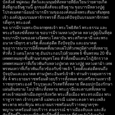
บัลลังค์ หมู่คณะ สัตว์และมนุษย์ทั้งหลายที่ยังเวียนว่ายตายเกิด
สิ่งที่ลูกอธิษฐานนี้ ลูกขอตั้งสัจจะอธิษฐาน ขอบารมีหลวงปู่ดู่
โปรดเมตตาน้อมนำบารมีรวมขององค์สมเด็จพระสัมมาสัมพุทธ
เจ้า องค์ปฐมบรมมหาจักรพรรดิ์ ถึงองค์ปัจจุบันบรมมหาจักรพร
รดิ์ทุกๆ พระองค์
ขอ บารมีรวมพระปัจเจกพุทธเจ้า พระโพธิสัตว์ พระธรรม และ
พระอริยสงฆ์ทั้งหลาย ขอบารมีรวมหลวงปู่ทวด หลวงปู่ดู่เป็นที่สุด
ขอบารมีรวมของดวงจิตพระโสดาบัน พระสกิทาคามี และพระ
อนาคามีทุกๆ ดวงจิต ตั้งแต่อดีต ถึงปัจจุบัน และอนาคต
ขออาราธนาบารมีทั้งหมดทั้งมวลแผ่ไปทั่วภพภูมิต่างๆทั้งหลาย
ทั่วทั้ง 3 แดนโลกธาตุ อันประกอบไปด้วยเทพ 6 ชั้นพรหม 20 ชั้น
เทพพรหมทุกชั้นฟ้ามหาสมุทรโดย ทั่วทั้งหมื่นแสนโกฎิจักรวาล
เทพพรหมเทวาที่เกี่ยวพันกับหลวงปู่ทวด หลวงปู่ดู่ หลวงตาม้า เทพ
พรหมเทวาที่เกี่ยวพันเกี่ยวข้องกับข้าพเจ้า โดยตั้งแต่อดีตจนถึง
ปัจจุบันและอนาคต ท่านปู่พระอินทร์เจ้าฟ้า ท่านท้าวจตุมหาราช
ทั้ง 4 พระยายมราชพร้อมด้วยบริวารทั้งหมด พระศรีสยามเทวาธิ
ราชทุกๆพระองค์ วีรบุรุษและวีรสตรีทั้งหลาย ที่คอยปกป้องรักษา
แผ่นดินสยาม โอปาติกะทั้งหลาย พระฤาษีและดาบสทั้งหลาย
ศาลเจ้าพ่อหลักเมืองทุกๆจังหวัด พระเสื้อเมือง พระทรงเมือง พระ
ราหูวราหก เจ้ากรุงพาลี แม่พระธรณี แม่พระคงคา พระเพลิง
พระพาย พระพิรุณ พระยายมราชพร้อมบริวารพญาครุฑ-
พญานาคพร้อมด้วยบริวาร คนธรรณ์ ชาวเมืองลับแล และสิ่ง
ศักดิ์สิทธิ์ในสถานที่อันศักดิ์สิทธิ์ทั้งหลาย ที่ข้าพเจ้าได้เคยไป