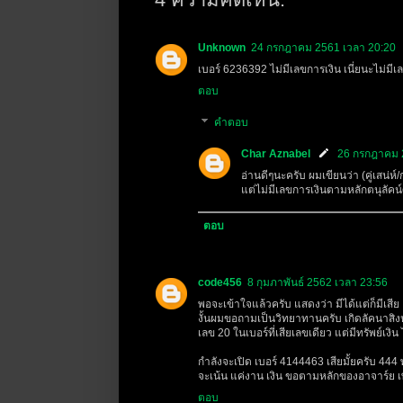
Unknown
24 กรกฎาคม 2561 เวลา 20:20
เบอร์ 6236392 ไม่มีเลขการเงิน เนี่ยนะไม่มีเ
ตอบ
คำตอบ
Char Aznabel
26 กรกฎาคม 
อ่านดีๆนะครับ ผมเขียนว่า (คู่เสน่ห์
แต่ไม่มีเลขการเงินตามหลักตนุลัคน์
ตอบ
code456
8 กุมภาพันธ์ 2562 เวลา 23:56
พอจะเข้าใจแล้วครับ แสดงว่า มีได้แต่ก็มีเสีย
งั้นผมขอถามเป็นวิทยาทานครับ เกิดลัคนาสิงห์
เลข 20 ในเบอร์ที่เสียเลขเดียว แต่มีทรัพย์เงิน ไ
กำลังจะเปิด เบอร์ 4144463 เสียมั้ยครับ 444 
จะเน้น แค่งาน เงิน ขอตามหลักของอาจาร์ย เพิ
ตอบ