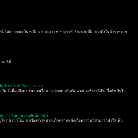
ุ ซึ่งได้แยกออกเป็น ๒ คือ ๑.ธาตุดาว ๒.ธาตุราศี เรื่องธาตุนี้มีกล่าวถึงในตำราหลาย
 ที่นี่
งินประจำราศีเกิดอย่างง่ายๆ
กัน วันนี้ผมจึงมานำเสนอเรื่องการเลือกเบอร์เสริมดวงประจำราศีเกิด ซึ่งถ้าเป็นไป
เลขการเงินตามจลนลัคน์ศาสตร์
ู้โทรเข้ามาโดยเล่าเรื่องราวที่น่าสนใจหลายๆ ซึ่งเนื้อหาส่วนนี้สามารถทำให้เห็น