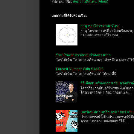
สมัครสมาชิก:
ส่งความคิดเห็น (Atom)
บทความที่ได้รับความนิยม
ธาตุ ทางโหราศาสตร์ไทย
ธาตุ โหราศาสตร์ที่ว่าด้วยเรื่องธาต
ๆ เล่มและอาจารย์โหรหล...
Star Power ตรวจสอบกำลังดวงดาว
ใครไม่เห็น "โปรแกรมคำนวนหาค่าพลังดวงดาว" ให้กด
Forcast Number With SIM323
ใครไม่เห็น "โปรแกรมทำนาย" ให้กด ที่นี่
วิธีเลือกเบอร์มงคลส่งเสริมดวงการเ
ใครๆก็อยากมีเบอร์โทรศัพท์เสริมดวง
ได้ควรหาลัคนาเกิดมาก่อนนะค...
เบอร์เสน่ห์ตามหลักเลขศาสตร์ VS 
ประสบการณ์นี้เป็นประสบการณ์ที่มีผ
ความแตกต่าง ของผลลัพธ์ได้...