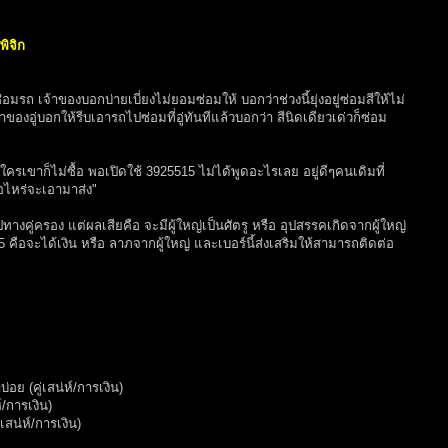
พิจิก
่อมรถ เจ้าของบอกบ่ายเบี่ยงไม่ยอมซ่อมให้ บอกว่าช่วงนี้ยุ่งอยู่ซ่อมสีให้ไม่
ของอู่บอกให้รีบเอารถไปซ่อมที่อู่ทันทีแล้วบอกว่า สีนิดเดียวเด่วก็ซ่อม
ขาก็ไม่ซื้อ พอเปิดใช้ 3925515 ไม่ได้พูดอะไรเลย อยู่ดีๆคนเดิมที่
่อไหร่จะเอามาส่ง"
ทางคู่ครอง แต่ผลเสียคือ จะมีผู้ใหญ่เป็นศัตรู หรือ อุปสรรคเกิดจากผู้ใหญ่
515 คือจะได้เงิน หรือ ลาภจากผู้ใหญ่ และเบอร์นี้ส่งเสริมให้สามารถติดต่อ
ย (คู่เสน่ห์/การเงิน)
/การเงิน)
เสน่ห์/การเงิน)