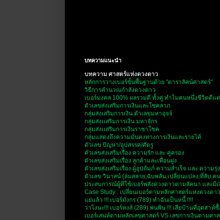
บทความแนะนำ
บทความ ศาสตร์แห่งดวงดาว
หลักการวางเบอร์ขั้นพื้นฐานด้วย "ดาราลัคน์ศาสตร์"
วิธีการคำนวณกำลังดวงดาว
เบอร์มงคล 100% ผลรวมดี ทั้งคู่ ทำไมคนหนึ่งชีวิตดีแต
ตัวเลขส่งเสริมการเงินและโชคลาภ
กลุ่มส่งเสริมการเงิน ตัวเลขมหาอุจจ์
กลุ่มส่งเเสริมการเงิน มหาจักร
กลุ่มส่งเเสริมการเงินราชาโชค
กลุ่มแสดงถึงความมั่นคงทางการเงินและรายได้
ตัวเลข ปัญหา/อุปสรรค/ศัตรู
ตัวเลขส่งเสริมเรื่อง ความรัก และ คู่ครอง
ตัวเลขส่งเสริมเรื่อง ลูกค้าและเพื่อนฝูง
ตัวเลขส่งเสริมเรื่อง ผู้อุปถัมภ์ ความสำเร็จ และ ความรุ่ง
ตัวเลข วินาสน์ (ล่มสลาย,ฉับพลัน,เปลี่ยนแปลง,ที่ลับ,
ประสบการณ์ผู้ที่ใช้เบอร์พลังดวงดาวตามลัคนา และมีเงิ
Case Study : เปลี่ยนเบอร์ตามหลักศาสตร์แห่งดวงดาว
แย่แล้ว !!! เบอร์มังกร (789) ทำฉันเป็นหนี้ !!!!
ว่าไงนะ!!! เบอร์หงส์ (289) พ่นพิษ !!! เสียบ้านที่อุตส่าห์ซ
เบอร์เสน่ห์ตามหลักเลขศาสตร์ VS เลขการเงินตามศา