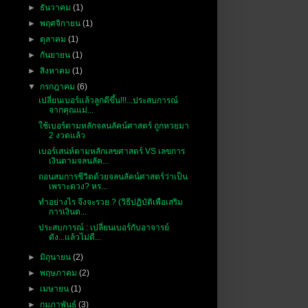
►
ธันวาคม
(1)
►
พฤศจิกายน
(1)
►
ตุลาคม
(1)
►
กันยายน
(1)
►
สิงหาคม
(1)
▼
กรกฎาคม
(6)
เปลี่ยนเบอร์แล้วลูกดีขึ้น!!!...ประสบการณ์
จากคุณแม่...
ใช้เบอร์ตามหลักจลนลัคน์ศาสตร์ ถูกหวยมา
2 งวดแล้ว
เบอร์เสน่ห์ตามหลักเลขศาสตร์ VS เลขการ
เงินตามจลนลัค...
ถอนสมการชีวิตด้วยจลนลัคน์ศาสตร์ว่าเป็น
เพราะดวง? หร...
ทำอย่างไร จึงจะรวย ? (วิธีปฏิบัติเพือเสริม
การเงินต...
ประสบการณ์ : เปลี่ยนเบอร์กับอาจารย์
ดัง...แล้วไม่ดี...
►
มิถุนายน
(2)
►
พฤษภาคม
(2)
►
เมษายน
(1)
►
กุมภาพันธ์
(3)