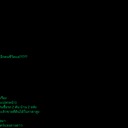
่อีกคนชีวิตแย่?!?!?
เรือง
คนแปลกหน้า)
นซื้อรถ 2 คัน บ้าน 2 หลัง
แล้วขายที่ดินได้ในราคาสูง
ื้อมา
สตร์แห่งดวงดาว