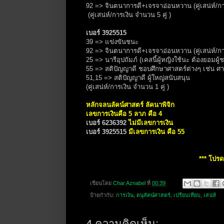
92 => จินตนาการดี+เจรจาอ่อนหวาน (คู่เสน่ห์/กา
(คู่เสน่ห์/การเงิน จำนวน 5 คู่ )
เบอร์ 3925515
39 => แข่งขันชนะ
92 => จินตนาการดี+เจรจาอ่อนหวาน (คู่เสน่ห์/กา
25 => นารีอุปถัมภ์ (เคสนี้ผู้หญิงใช้นะ ต้องยอมผู้
55 => สติปัญญาดี ชอบศึกษาศาสตร์ต่างๆ เช่น ศ
51,15 => สติปัญญาดี ผู้ใหญ่สนับสนุน
(คู่เสน่ห์/การเงิน จำนวน 1 คู่ )
หลักจลนลัคน์ศาสตร์ ลัคนาพิจิก
เลขการเงินคือ 5 ลาภ คือ 4
เบอร์ 6236392
ไม่มีเลขการเงิน
เบอร์ 3925515
มีเลขการเงิน คือ 55
*** โปร
เขียนโดย
Char Aznabel
ที่
00:39
ป้ายกำกับ:
การเงิน
,
ตนุลัคน์ศาสตร์
,
เปรียบเทียบ
,
เสน่ห์
4 ความคิดเห็น: