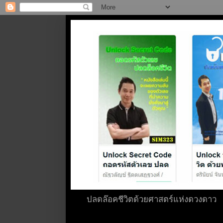
ปลดล๊อคชีวิตด้วยศาสตร์แห่งดวงดาว