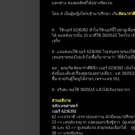
แตกต่าง ของผลลัพธ์ได้อย่างชัดเจน
โดย A เป็นผู้หญิงโทรเข้ามาปรึกษา เกิด
ลัคนาราศี
A : ใช้เบอร์ 6236392 ทำไมใช้เบอร์นี้ไปหาอู่เพื่อซ
ได้ พอหลังจากนั้น 10 นาทีใช้ 3925515 โทรไป เจ้า
เสร็จ
A: แถมตอนใช้เบอร์ 6236392 ไปเสนอขายของให้ใครเ
เสนอขายของไปแล้วไม่ซื้อก็มาถามว่า "ที่สั่งไปเมื
ผม : คุณเกิดลัคนาราศีพิจิก เบอร์ 6236392 เน้นไป
ดังนั้นจะดีแค่เรื่องคู่ครองอย่างเดียว...แต่ 3925
ซื้อ-ขายกับผู้ใหญ่ได้ง่ายๆ เพราะเลข 551
A: จริงค่ะ พอใช้ 3925515 แล้วได้เงินง่ายมากๆ
ส่วนอธิบาย
หลักเลขศาสตร์
เบอร์ 6236392
62 =>เจรจาดี เจรจาอ่อนหวาน มักมีคนมาปรึกษาบ่อ
23 => เสน่ห์แรงมาก แสดงออกเชิงชู้สาว (คู่เสน่ห์
36 และ 63 => คู่เสน่ห์แรง สวย/หล่อเลือกได้ (คู่
39 => แข่งขันชนะ